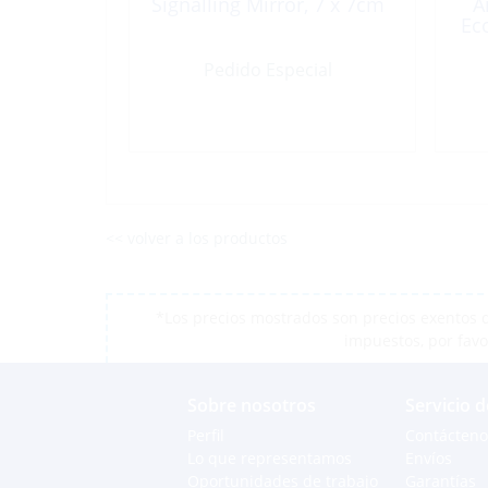
Signalling Mirror, 7 x 7cm
A
Ec
Pedido Especial
<< volver a los productos
*Los precios mostrados son precios exentos d
impuestos, por favo
Sobre nosotros
Servicio d
Perfil
Contácteno
Lo que representamos
Envíos
Oportunidades de trabajo
Garantías