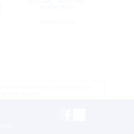
Ship Bell, 100mm with
t
Bracket Brass
ed
Pedido Especial
r como resultado de los costos de envío y los
cios de su ubicación
útiles