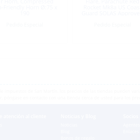
ir Horn, Compressed
Flare, Parachute Red
o-Friendly Horn Ø:75 x
Rocket Mk8a US Coas
190
Guard SOLAS Approv
Pedido Especial
Pedido Especial
e impuestos de San Martín, los precios de las tiendas pueden varia
r, póngase en contacto con una tienda cerca de usted para los pre
e atención al cliente
Noticias y Blog
Socios
s
Noticias
Agentes
Blog
Enlaces 
Bonos de regalo