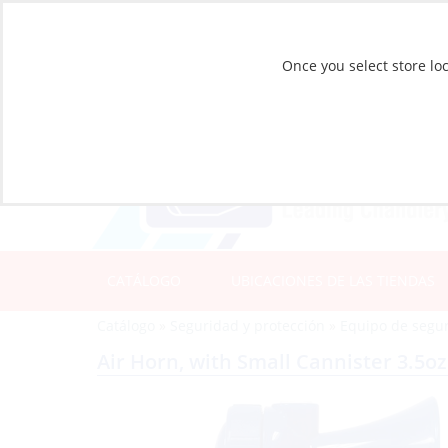
Once you select store loc
CATÁLOGO
UBICACIONES DE LAS TIENDAS
Catálogo
»
Seguridad y protección
»
Equipo de segur
Air Horn, with Small Cannister 3.5o