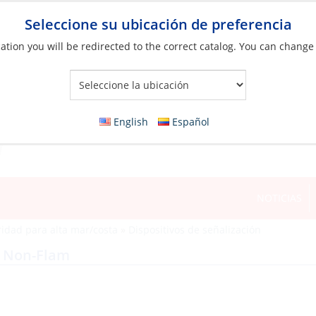
Seleccione su ubicación de preferencia
ation you will be redirected to the correct catalog. You can change
Your Store:
English
Español
NOTICIAS
idad para alta mar/costa
»
Dispositivos de señalización
z Non-Flam