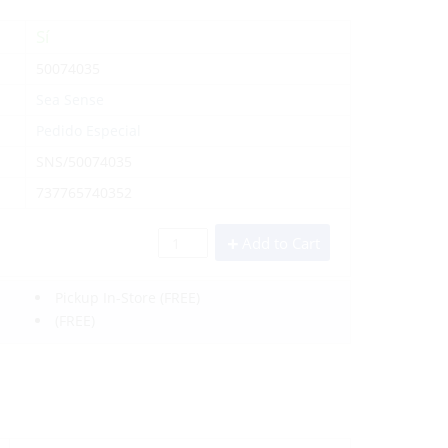
Sí
50074035
Sea Sense
Pedido Especial
SNS/50074035
737765740352
Add to Cart
Pickup In-Store
(FREE)
(FREE)