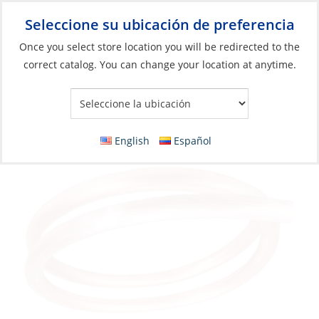
Seleccione su ubicación de preferencia
Your Store:
Once you select store location you will be redirected to the
correct catalog. You can change your location at anytime.
Catálogo
»
Plomería
»
Manguera
»
Tubos de cobre
Tubing, Soft Copper 3/8″
English
Español