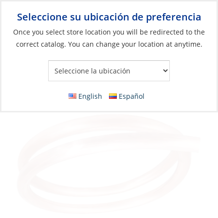
Seleccione su ubicación de preferencia
Your Store:
Once you select store location you will be redirected to the
correct catalog. You can change your location at anytime.
Catálogo
»
Plomería
»
Manguera
»
Tubos de cobre
Tubing, Soft Copper 1/4″
English
Español