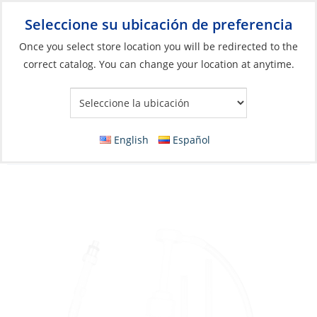
Seleccione su ubicación de preferencia
Your Store:
Once you select store location you will be redirected to the
correct catalog. You can change your location at anytime.
Catálogo
»
Plomería
»
Bombas y piezas
»
Bombas para cambio
de aceite
Gear Oil Pump, Piston Manual 03 Series
English
Español
Hose:18″