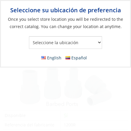
Seleccione su ubicación de preferencia
Your Store:
Once you select store location you will be redirected to the
correct catalog. You can change your location at anytime.
Catálogo
»
Plomería
»
Bombas y piezas
»
Accesorios para
bombas
Barbed Port, 3/4″ for 24 & 25DA/25DA-24
English
Español
Sí
Disponible
Referencia del fabricante
1200R