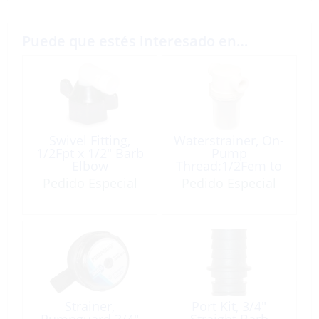
Puede que estés interesado en…
Swivel Fitting,
Waterstrainer, On-
1/2Fpt x 1/2″ Barb
Pump
Elbow
Thread:1/2Fem to
Thread:1/2Mal
Pedido Especial
Pedido Especial
Strainer,
Port Kit, 3/4″
Pumpguard 3/4″
Straight Barb