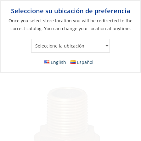
Seleccione su ubicación de preferencia
Your Store:
Once you select store location you will be redirected to the
correct catalog. You can change your location at anytime.
Catálogo
»
Plomería
»
Accesorios
»
Pasacascos,
drenajes/desagues
Thru-Hull, Full-Thread:3/4″ Length:2.2″
English
Español
Mushroom Head Bronze