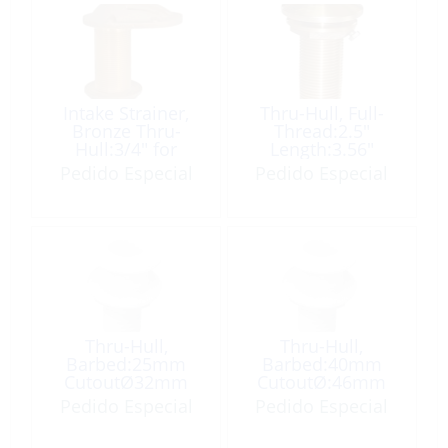
Intake Strainer,
Thru-Hull, Full-
Bronze Thru-
Thread:2.5″
Hull:3/4″ for
Length:3.56″
Speedboat
Mushroom Head
Pedido Especial
Pedido Especial
Bronze
Thru-Hull,
Thru-Hull,
Barbed:25mm
Barbed:40mm
CutoutØ32mm
CutoutØ:46mm
White Plastic
White Plastic
Pedido Especial
Pedido Especial