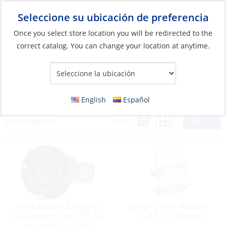
Seleccione su ubicación de preferencia
Your Store:
Once you select store location you will be redirected to the
correct catalog. You can change your location at anytime.
Catálogo
»
Plomería
»
Accesorios
»
Pasacascos,
drenajes/desagues
Pasacascos, drenajes/desagues
English
Español
Filter
Vista:
120 Productos
Deck Drain, Scupper
Drain Tube, Plastic
Stainless Steel 45º to
1″ Ø1.25″ White
Hose with Check