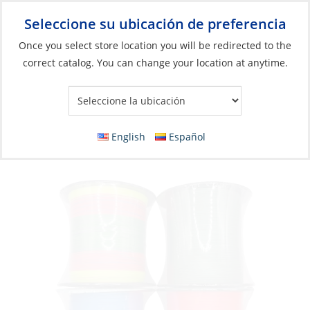
Seleccione su ubicación de preferencia
Your Store:
Once you select store location you will be redirected to the
correct catalog. You can change your location at anytime.
Catálogo
»
Pesca
»
Línea de pesca
»
Línea trenzada
Braid, Saltco 80lb 150m Blue
English
Español