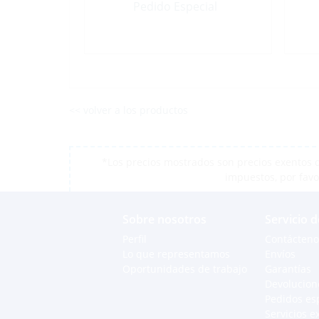
Pedido Especial
<< volver a los productos
*Los precios mostrados son precios exentos d
impuestos, por favo
Sobre nosotros
Servicio d
Perfil
Contácteno
Lo que representamos
Envíos
Oportunidades de trabajo
Garantías
Devolucion
Pedidos es
Servicios e