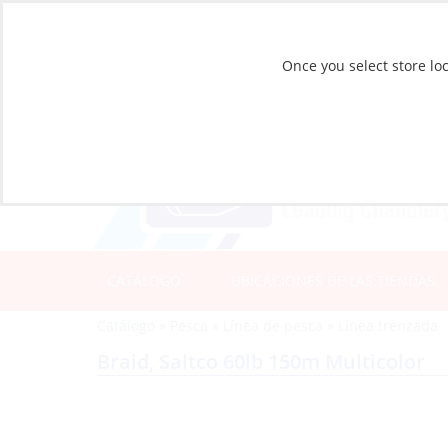
Once you select store loc
CATÁLOGO
UBICACIONES DE LAS TIENDAS
Catálogo
»
Pesca
»
Línea de pesca
»
Línea trenzada
Braid, Saltco 60lb 150m Multicolor