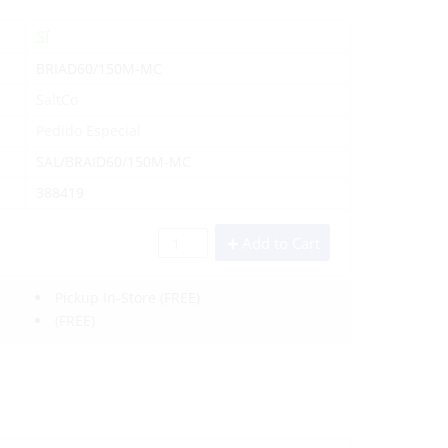
Sí
BRIAD60/150M-MC
SaltCo
Pedido Especial
SAL/BRAID60/150M-MC
388419
Add to Cart
Pickup In-Store
(FREE)
(FREE)