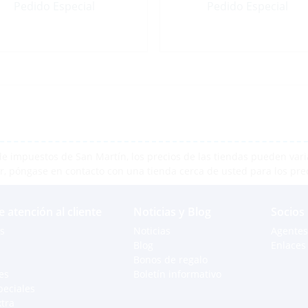
Pedido Especial
Pedido Especial
e impuestos de San Martín, los precios de las tiendas pueden varia
r, póngase en contacto con una tienda cerca de usted para los pre
e atención al cliente
Noticias y Blog
Socios
s
Noticias
Agentes
Blog
Enlaces 
Bonos de regalo
es
Boletín informativo
peciales
xtra