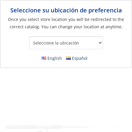
Seleccione su ubicación de preferencia
Your Store:
Once you select store location you will be redirected to the
correct catalog. You can change your location at anytime.
Catálogo
»
Pesca
»
Cañas y carretes
»
Combos
Rod/Reel, Pursuit V Reel: Spin 4000 Rod:
Med 7′ 1pc Black/Silver
English
Español