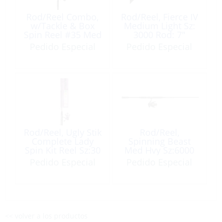
Rod/Reel Combo,
Rod/Reel, Fierce IV
w/Tackle & Box
Medium Light Sz:
Spin Reel #35 Med
3000 Rod: 7″
7′ 2Pcs
Black/Red 1Pc
Pedido Especial
Pedido Especial
Rod/Reel, Ugly Stik
Rod/Reel,
Complete Lady
Spinning Beast
Spin Kit Reel Sz:30
Med Hvy Sz:6000
5′
9′ 2Pc
Pedido Especial
Pedido Especial
<< volver a los productos