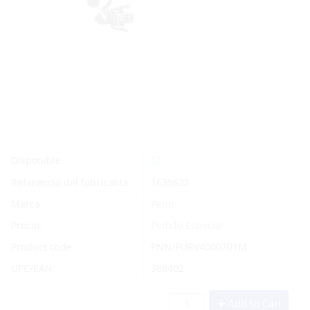
Sí
Disponible
Referencia del fabricante
1639622
Marca
Penn
Precio:
Pedido Especial
Product code:
PNN/PURV4000701M
UPC/EAN:
388402
Add to Cart