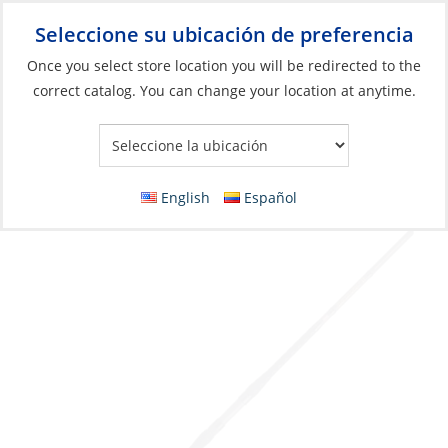
Seleccione su ubicación de preferencia
Your Store:
Once you select store location you will be redirected to the
correct catalog. You can change your location at anytime.
Catálogo
»
Pesca
»
Cañas y carretes
»
Cañas
Rod, Battalion II Surf Spin Medium Heavy
15-30Lb 11′
English
Español