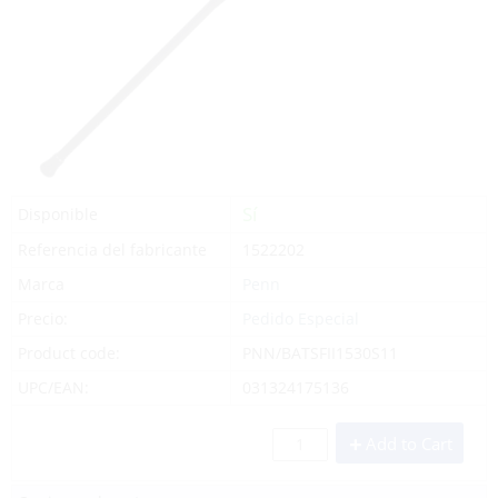
Sí
Disponible
Referencia del fabricante
1522202
Marca
Penn
Precio:
Pedido Especial
Product code:
PNN/BATSFII1530S11
UPC/EAN:
031324175136
Add to Cart