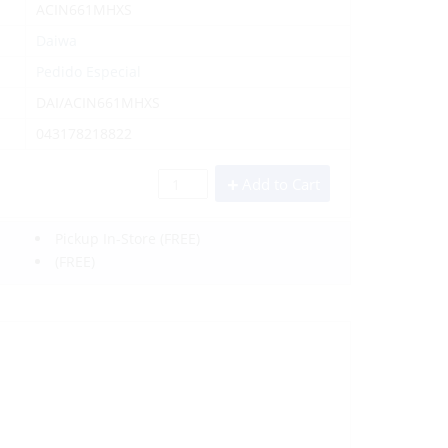
ACIN661MHXS
Daiwa
Pedido Especial
DAI/ACIN661MHXS
043178218822
Add to Cart
Pickup In-Store
(FREE)
(FREE)