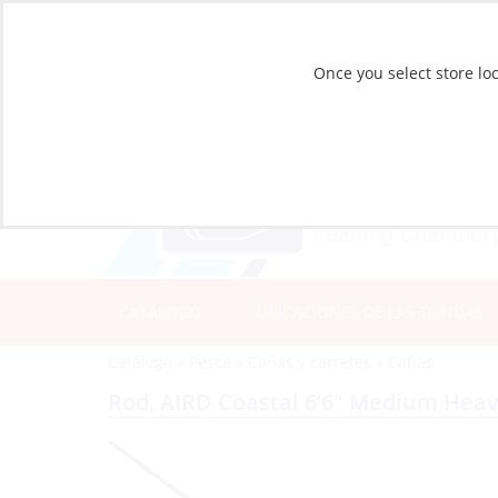
Once you select store loc
CATÁLOGO
UBICACIONES DE LAS TIENDAS
Catálogo
»
Pesca
»
Cañas y carretes
»
Cañas
Rod, AIRD Coastal 6’6″ Medium Hea