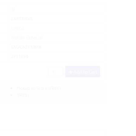
Sí
CAST3/8X8
SaltCo
Pedido Especial
SAL/CAST3/8X8
271189B
Add to Cart
Pickup In-Store
(FREE)
(FREE)