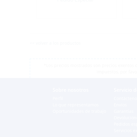
<< volver a los productos
*Los precios mostrados son precios exentos d
impuestos, por favo
Sobre nosotros
Servicio d
Perfil
Contácteno
Lo que representamos
Envíos
Oportunidades de trabajo
Garantías
Devolucion
Pedidos es
Servicios e