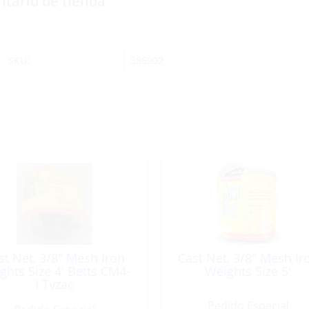
ntario de tienda
SKU:
386902
st Net, 3/8″ Mesh Iron
Cast Net, 3/8″ Mesh Ir
ghts Size 4′ Betts CM4-
Weights Size 5′
I Tyzac
Pedido Especial