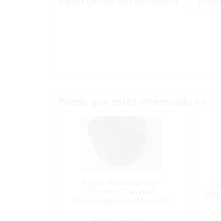
Descripción del producto
Inve
Puede que estés interesado en…
Rope, Potwarp 3/8″
Ca
(9.5mm) Twisted
Wei
Polypropylene (Monofil)
Black/Red Fleck 728′ Coil
Pedido Especial