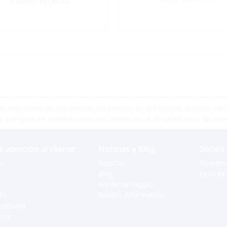
Pedido Especial
e impuestos de San Martín, los precios de las tiendas pueden varia
r, póngase en contacto con una tienda cerca de usted para los pre
e atención al cliente
Noticias y Blog
Socios
s
Noticias
Agentes
Blog
Enlaces 
Bonos de regalo
es
Boletín informativo
peciales
xtra