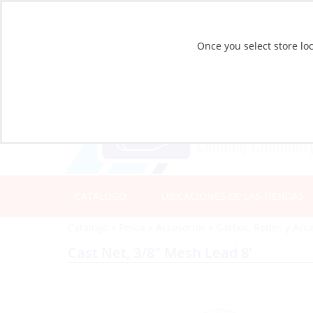
Once you select store loc
CATÁLOGO
UBICACIONES DE LAS TIENDAS
Catálogo
»
Pesca
»
Accesorios
»
Garfios, Redes y Acc
Cast Net, 3/8″ Mesh Lead 8′