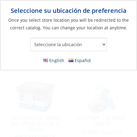
Seleccione su ubicación de preferencia
Your Store:
Once you select store location you will be redirected to the
correct catalog. You can change your location at anytime.
Catálogo
»
Pesca
»
Accesorios
»
Garfios, Redes y Accesorios
Garfios, Redes y Accesorios
English
Español
Filter
Vista:
70 Productos
Cast Net, 1/2″ Mesh
Cast Net, 1/4 Mesh
Iron Weights Size 5′
Lead 6′
Boxed
Pedido Especial
Pedido Especial