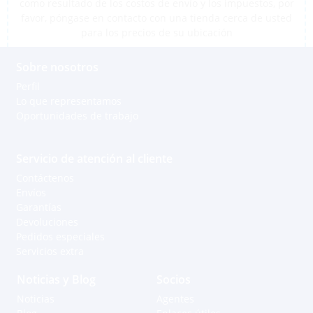
como resultado de los costos de envío y los impuestos, por
favor, póngase en contacto con una tienda cerca de usted
para los precios de su ubicación
Sobre nosotros
Perfil
Lo que representamos
Oportunidades de trabajo
Servicio de atención al cliente
Contáctenos
Envíos
Garantías
Devoluciones
Pedidos especiales
Servicios extra
Noticias y Blog
Socios
Noticias
Agentes