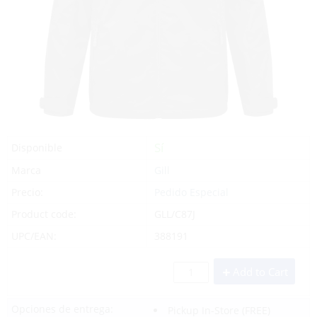
Sí
Disponible
Marca
Gill
Precio:
Pedido Especial
Product code:
GLL/C87J
UPC/EAN:
388191
Add to Cart
Opciones de entrega:
Pickup In-Store
(FREE)