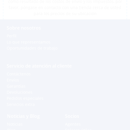
como resultado de los costos de envío y los impuestos, por
favor, póngase en contacto con una tienda cerca de usted
para los precios de su ubicación
Sobre nosotros
Perfil
Lo que representamos
Oportunidades de trabajo
Servicio de atención al cliente
Contáctenos
Envíos
Garantías
Devoluciones
Pedidos especiales
Servicios extra
Noticias y Blog
Socios
Noticias
Agentes