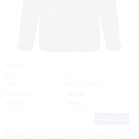
Sí
Disponible
Marca
Gill
Precio:
Pedido Especial
Product code:
GLL/C87J
UPC/EAN:
388194
Add to Cart
Opciones de entrega:
Pickup In-Store
(FREE)