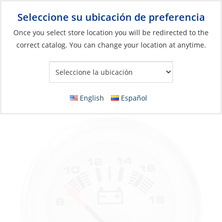
Seleccione su ubicación de preferencia
Your Store:
Once you select store location you will be redirected to the
correct catalog. You can change your location at anytime.
Catálogo
»
Motores
»
Manómetros y emisores
»
Manómetros
Voltmeter, 10-16V Ø:2″
English
Español