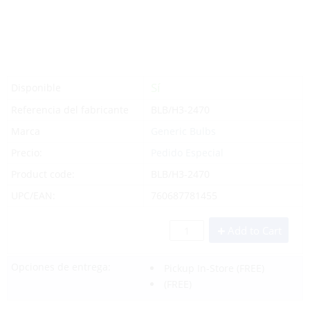
Sí
Disponible
Referencia del fabricante
BLB/H3-2470
Marca
Generic Bulbs
Precio:
Pedido Especial
Product code:
BLB/H3-2470
UPC/EAN:
760687781455
Add to Cart
Opciones de entrega:
Pickup In-Store
(FREE)
(FREE)