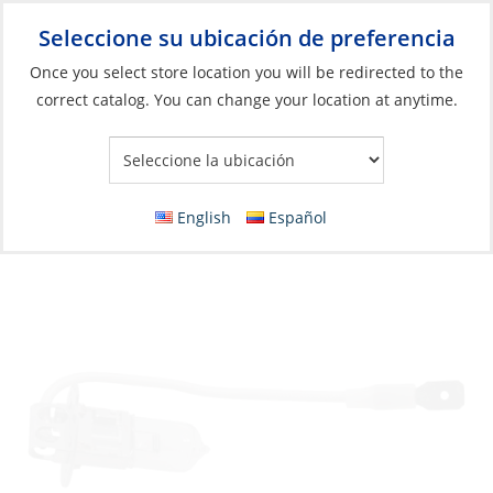
Seleccione su ubicación de preferencia
Your Store:
Once you select store location you will be redirected to the
correct catalog. You can change your location at anytime.
Catálogo
»
Iluminación
»
Bombillas de repuesto
»
Bombillas
incandescentes
Bulb, 24V 70W H3 Halogen
English
Español