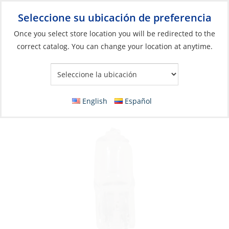
Seleccione su ubicación de preferencia
Your Store:
Once you select store location you will be redirected to the
correct catalog. You can change your location at anytime.
Catálogo
»
Iluminación
»
Bombillas de repuesto
»
Bombillas
incandescentes
Bulb, 28V 10W G4 Halogen
English
Español