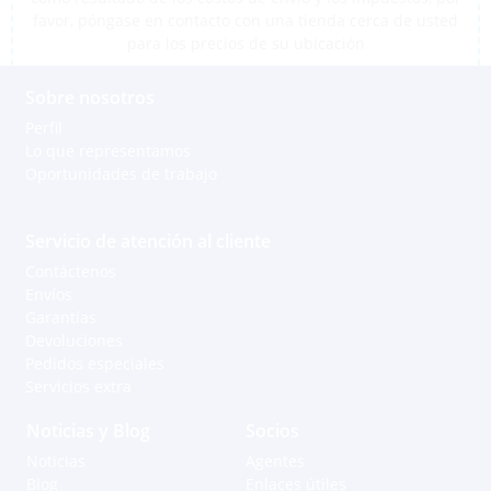
favor, póngase en contacto con una tienda cerca de usted
para los precios de su ubicación
Sobre nosotros
Perfil
Lo que representamos
Oportunidades de trabajo
Servicio de atención al cliente
Contáctenos
Envíos
Garantías
Devoluciones
Pedidos especiales
Servicios extra
Noticias y Blog
Socios
Noticias
Agentes
Blog
Enlaces útiles