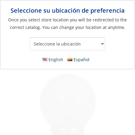
Seleccione su ubicación de preferencia
Your Store:
Once you select store location you will be redirected to the
correct catalog. You can change your location at anytime.
Catálogo
»
Iluminación
»
Bombillas de repuesto
»
Bombillas
incandescentes
Bulb, 24V 40W E27 Standard
English
Español