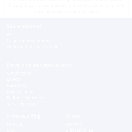
favor, póngase en contacto con una tienda cerca de usted
para los precios de su ubicación
Sobre nosotros
Perfil
Lo que representamos
Oportunidades de trabajo
Servicio de atención al cliente
Contáctenos
Envíos
Garantías
Devoluciones
Pedidos especiales
Servicios extra
Noticias y Blog
Socios
Noticias
Agentes
Blog
Enlaces útiles