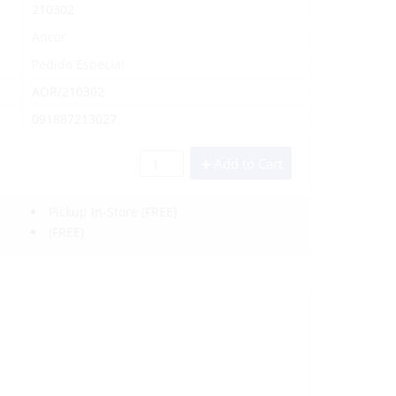
210302
Ancor
Pedido Especial
AOR/210302
091887213027
Add to Cart
Pickup In-Store
(FREE)
(FREE)