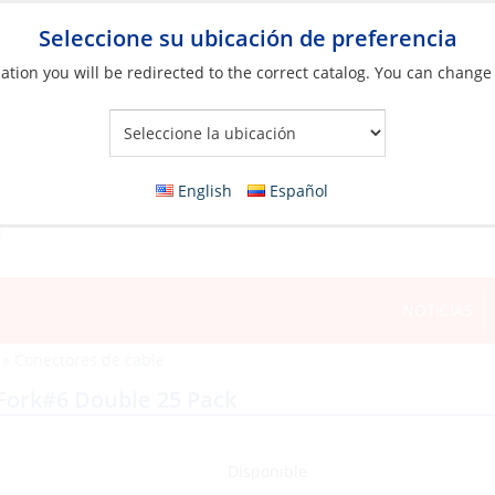
Seleccione su ubicación de preferencia
ation you will be redirected to the correct catalog. You can change
Your Store:
English
Español
NOTICIAS
»
Conectores de cable
Fork#6 Double 25 Pack
Disponible