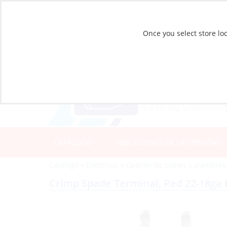
Once you select store loc
CATÁLOGO
UBICACIONES DE LAS TIENDAS
Catálogo
»
Eléctricos
»
Gestión de cables y alambres
Crimp Spade Terminal, Red 22-18ga 