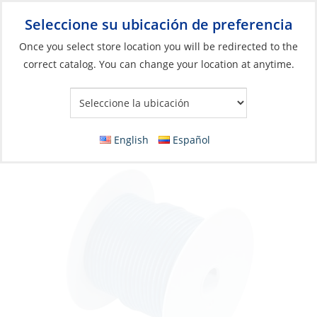
Seleccione su ubicación de preferencia
Your Store:
Once you select store location you will be redirected to the
correct catalog. You can change your location at anytime.
Catálogo
»
Eléctricos
»
Gestión de cables y alambres
»
Cables y
alambres
Wire, Single Tinned 16ga Dark Blue per Foot
English
Español