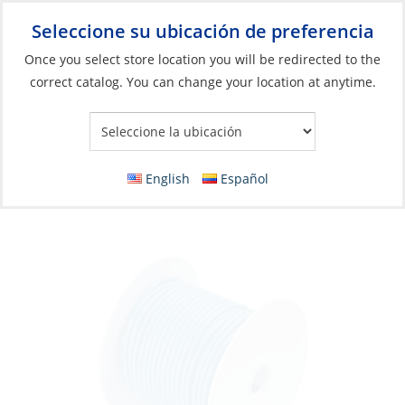
Seleccione su ubicación de preferencia
Your Store:
Once you select store location you will be redirected to the
correct catalog. You can change your location at anytime.
Catálogo
»
Eléctricos
»
Gestión de cables y alambres
»
Cables y
alambres
Wire, Single Tinned 14ga Light Blue per Foot
English
Español