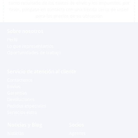
como resultado de los costos de envío y los impuestos, por
favor, póngase en contacto con una tienda cerca de usted
para los precios de su ubicación
Sobre nosotros
Perfil
Lo que representamos
Oportunidades de trabajo
Servicio de atención al cliente
Contáctenos
Envíos
Garantías
Devoluciones
Pedidos especiales
Servicios extra
Noticias y Blog
Socios
Noticias
Agentes