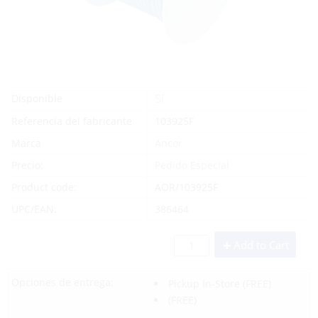
Sí
Disponible
Referencia del fabricante
103925F
Marca
Ancor
Precio:
Pedido Especial
Product code:
AOR/103925F
UPC/EAN:
386464
Add to Cart
Opciones de entrega:
Pickup In-Store
(FREE)
(FREE)