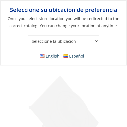
Seleccione su ubicación de preferencia
Your Store:
Once you select store location you will be redirected to the
correct catalog. You can change your location at anytime.
Catálogo
»
Eléctricos
»
Conexión
»
Tomas de corriente y
enchufes
Socket, Waterproof Flange Mount Female
English
Español
2Pin