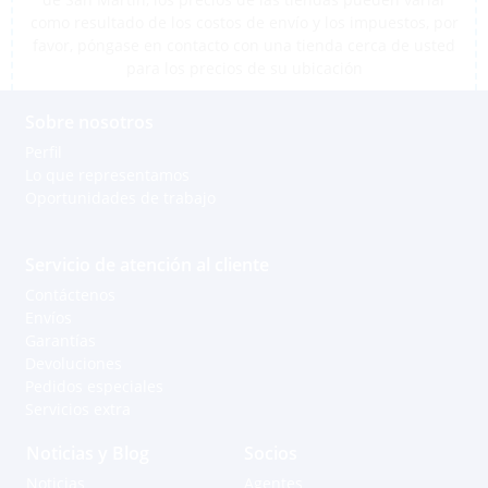
como resultado de los costos de envío y los impuestos, por
favor, póngase en contacto con una tienda cerca de usted
para los precios de su ubicación
Sobre nosotros
Perfil
Lo que representamos
Oportunidades de trabajo
Servicio de atención al cliente
Contáctenos
Envíos
Garantías
Devoluciones
Pedidos especiales
Servicios extra
Noticias y Blog
Socios
Noticias
Agentes