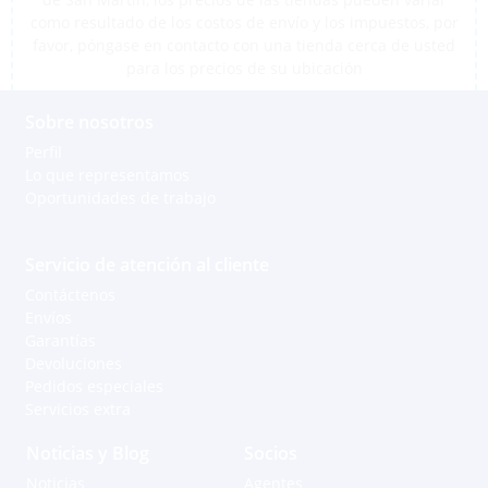
como resultado de los costos de envío y los impuestos, por
favor, póngase en contacto con una tienda cerca de usted
para los precios de su ubicación
Sobre nosotros
Perfil
Lo que representamos
Oportunidades de trabajo
Servicio de atención al cliente
Contáctenos
Envíos
Garantías
Devoluciones
Pedidos especiales
Servicios extra
Noticias y Blog
Socios
Noticias
Agentes