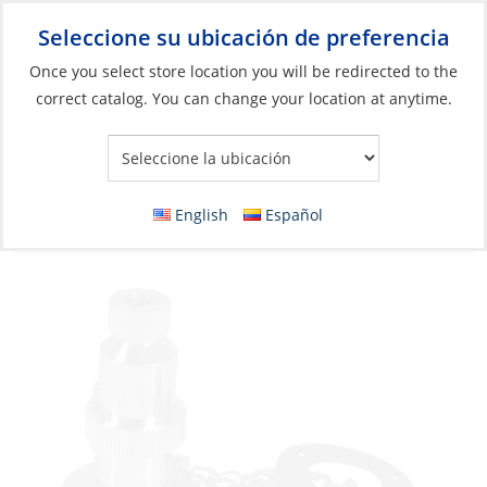
Seleccione su ubicación de preferencia
Your Store:
Once you select store location you will be redirected to the
correct catalog. You can change your location at anytime.
Catálogo
»
Eléctricos
»
Conexión
»
Tomas de corriente y
enchufes
Deck Connector, Waterproof 4pins with
English
Español
Brass Cap