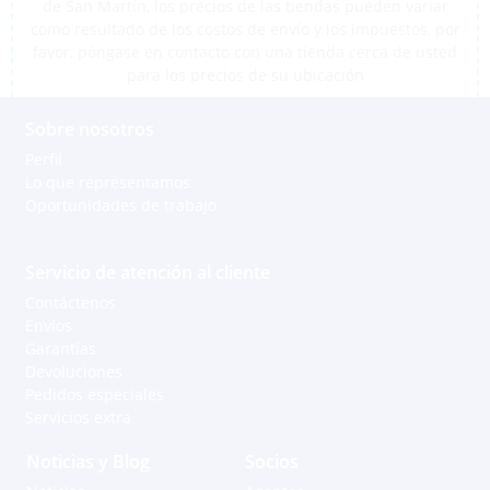
de San Martín, los precios de las tiendas pueden variar
como resultado de los costos de envío y los impuestos, por
favor, póngase en contacto con una tienda cerca de usted
para los precios de su ubicación
Sobre nosotros
Perfil
Lo que representamos
Oportunidades de trabajo
Servicio de atención al cliente
Contáctenos
Envíos
Garantías
Devoluciones
Pedidos especiales
Servicios extra
Noticias y Blog
Socios