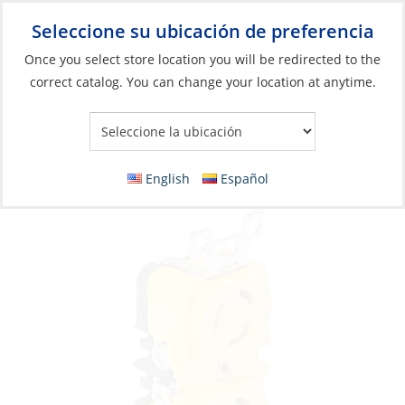
Seleccione su ubicación de preferencia
Your Store:
Once you select store location you will be redirected to the
correct catalog. You can change your location at anytime.
Catálogo
»
Eléctricos
»
Conexión
»
Conexiones de aire
acondicionado
Receptacle, 125V 15A Locking Duplex
English
Español