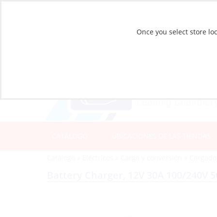
Once you select store loc
CATÁLOGO
UBICACIONES DE LAS TIENDAS
Catálogo
»
Eléctricos
»
Carga y conversión
»
Cargado
Battery Charger, 12V 30A 100/240V 