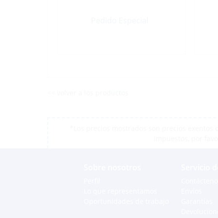
Pedido Especial
<< volver a los productos
*Los precios mostrados son precios exentos d
impuestos, por favo
Sobre nosotros
Servicio d
Perfil
Contácteno
Lo que representamos
Envíos
Oportunidades de trabajo
Garantías
Devolucion