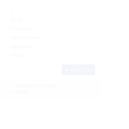
Sí
63130
ProMariner
Pedido Especial
PMA/1230P
371821
Add to Cart
Pickup In-Store
(FREE)
(FREE)