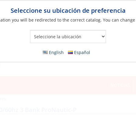
Seleccione su ubicación de preferencia
ation you will be redirected to the correct catalog. You can change
Your Store:
English
Español
NOTICIAS
res
50/60hz 3 Bank ProNautic-P