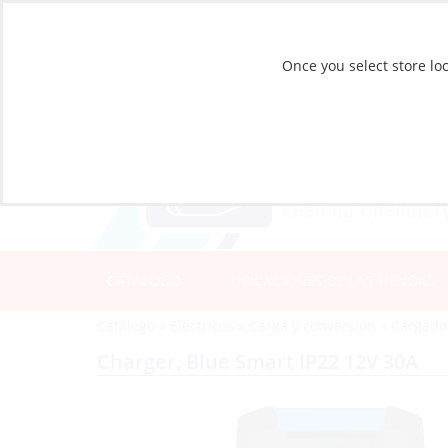
Once you select store loc
CATÁLOGO
UBICACIONES DE LAS TIENDAS
Catálogo
»
Eléctricos
»
Carga y conversión
»
Cargado
Charger, Blue Smart IP22 12V 30A