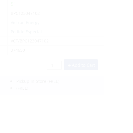
Sí
BPC123047102
Victron Energy
Pedido Especial
VCT/BPC123047102
374650
Add to Cart
Pickup In-Store
(FREE)
(FREE)