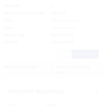
Sí
Disponible
Referencia del fabricante
4013-BSS
Marca
Blue Sea Systems
Precio:
Pedido Especial
Product code:
BLS/4013-BSS
UPC/EAN:
632085040130
Add to Cart
Opciones de entrega:
Pickup In-Store
(FREE)
(FREE)
Descripción del producto
SKU:
304218