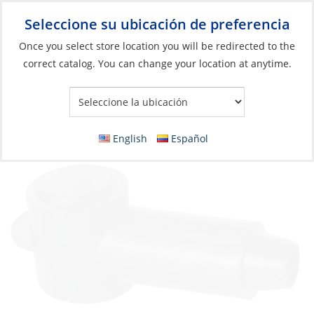
Seleccione su ubicación de preferencia
Your Store:
Once you select store location you will be redirected to the
correct catalog. You can change your location at anytime.
Catálogo
»
Eléctricos
»
Baterías
»
Mantenimiento y accesorios
de batería
Boot, for Battery-Post Stud #2-2/0 Black
English
Español