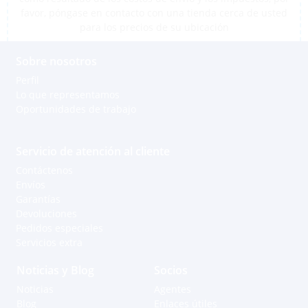
favor, póngase en contacto con una tienda cerca de usted
para los precios de su ubicación
Sobre nosotros
Perfil
Lo que representamos
Oportunidades de trabajo
Servicio de atención al cliente
Contáctenos
Envíos
Garantías
Devoluciones
Pedidos especiales
Servicios extra
Noticias y Blog
Socios
Noticias
Agentes
Blog
Enlaces útiles