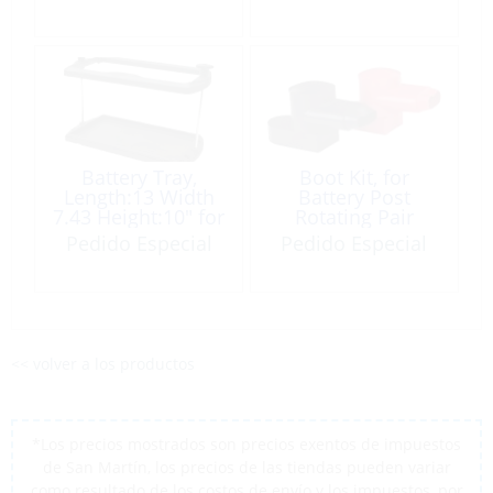
Height:7.75″
Battery Tray,
Boot Kit, for
Length:13 Width
Battery Post
7.43 Height:10″ for
Rotating Pair
27 to 31 Series
Pedido Especial
Pedido Especial
<< volver a los productos
*Los precios mostrados son precios exentos de impuestos
de San Martín, los precios de las tiendas pueden variar
como resultado de los costos de envío y los impuestos, por