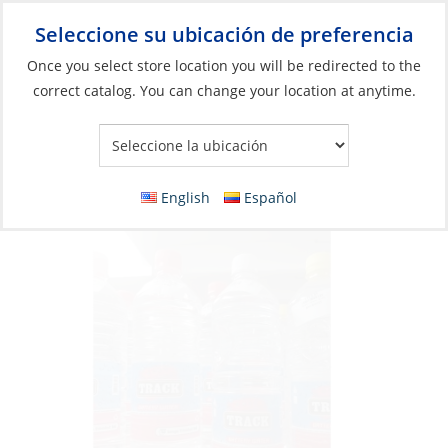
Seleccione su ubicación de preferencia
Your Store:
Once you select store location you will be redirected to the
correct catalog. You can change your location at anytime.
Catálogo
»
Eléctricos
»
Baterías
»
Mantenimiento y accesorios
de batería
Battery Water, Quart
English
Español