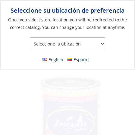
Seleccione su ubicación de preferencia
Your Store:
Once you select store location you will be redirected to the
correct catalog. You can change your location at anytime.
Catálogo
»
Construcción y mantenimiento de barcos
»
Pinturas
y Recubrimientos
»
Pinturas de acabado
Enamel Paint, Yacht Enamel Alumin 750ml
English
Español