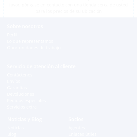
favor, póngase en contacto con una tienda cerca de usted
para los precios de su ubicación
Sobre nosotros
Perfil
Lo que representamos
Oportunidades de trabajo
Servicio de atención al cliente
Contáctenos
Envíos
Garantías
Devoluciones
Pedidos especiales
Servicios extra
Noticias y Blog
Socios
Noticias
Agentes
Blog
Enlaces útiles