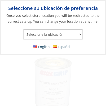
Seleccione su ubicación de preferencia
Your Store:
Once you select store location you will be redirected to the
correct catalog. You can change your location at anytime.
Catálogo
»
Construcción y mantenimiento de barcos
»
Pinturas
y Recubrimientos
»
Imprimación y capas de fondo
Converter for Epoxy Primer High-Build Qt
English
Español