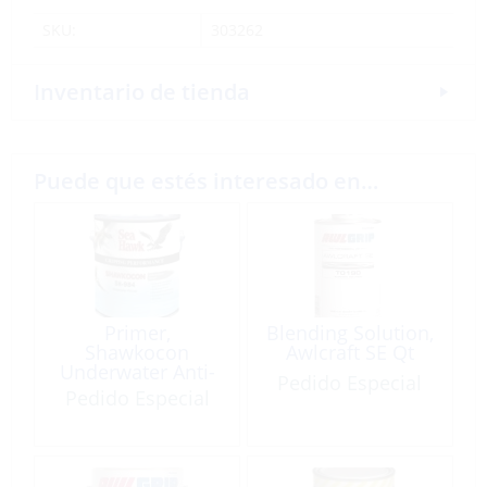
SKU:
303262
Inventario de tienda
Puede que estés interesado en…
Primer,
Blending Solution,
Shawkocon
Awlcraft SE Qt
Underwater Anti-
Pedido Especial
Corrosive Gray
Pedido Especial
Metallic Gallon