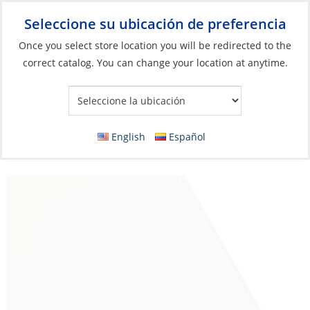
Seleccione su ubicación de preferencia
Your Store:
Once you select store location you will be redirected to the
correct catalog. You can change your location at anytime.
Catálogo
»
Construcción y mantenimiento de barcos
»
Materiales de construcción
»
Policarbonatos
Polycarbonate Sheet, 3/8” Light Gray
English
Español
(Transparent) UV-R 1-Side 4 x 8‘ per LF