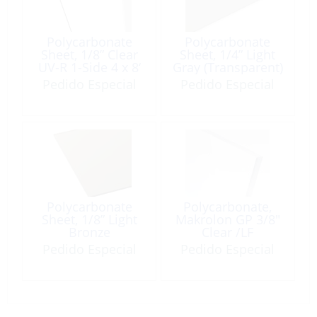
Polycarbonate
Polycarbonate
Sheet, 1/8” Clear
Sheet, 1/4” Light
UV-R 1-Side 4 x 8‘
Gray (Transparent)
per LF
UV-R 1-Side 4 x 8‘
Pedido Especial
Pedido Especial
per LF
Polycarbonate
Polycarbonate,
Sheet, 1/8” Light
Makrolon GP 3/8″
Bronze
Clear /LF
(Transparent) UV-R
Pedido Especial
Pedido Especial
1-Side 4 x 8‘ per LF