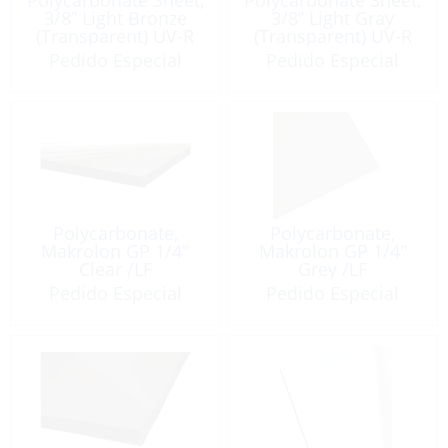
3/8” Light Bronze
3/8” Light Gray
(Transparent) UV-R
(Transparent) UV-R
1-Side 4 x 8‘ per LF
1-Side 4 x 8‘ per LF
Pedido Especial
Pedido Especial
Polycarbonate,
Polycarbonate,
Makrolon GP 1/4″
Makrolon GP 1/4″
Clear /LF
Grey /LF
Pedido Especial
Pedido Especial