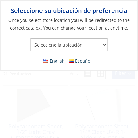
Seleccione su ubicación de preferencia
Your Store:
Once you select store location you will be redirected to the
correct catalog. You can change your location at anytime.
Catálogo
»
Construcción y mantenimiento de barcos
»
Materiales de construcción
»
Policarbonatos
Policarbonatos
English
Español
Filter
Vista:
21 Productos
Polycarbonate Sheet,
Polycarbonate Sheet,
1/2” Light Gray
1/4″ Clear UV-R 1-
(Transparent) UV-R
Side 4 x 8‘ per LF