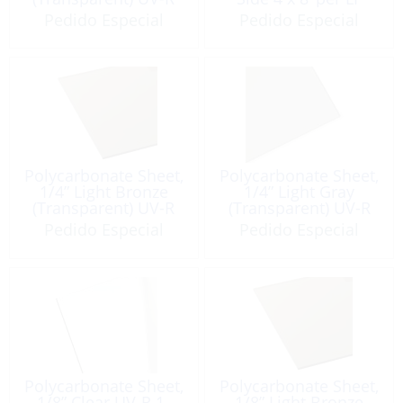
1-Side 4 x 8‘ per LF
Pedido Especial
Pedido Especial
Polycarbonate Sheet,
Polycarbonate Sheet,
1/4” Light Bronze
1/4” Light Gray
(Transparent) UV-R
(Transparent) UV-R
1-Side 4 x 8‘ per LF
1-Side 4 x 8‘ per LF
Pedido Especial
Pedido Especial
Polycarbonate Sheet,
Polycarbonate Sheet,
1/8” Clear UV-R 1-
1/8” Light Bronze