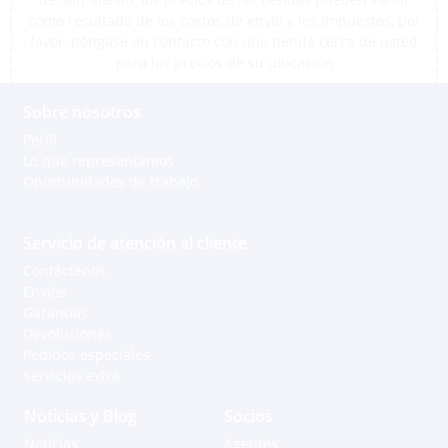
como resultado de los costos de envío y los impuestos, por
favor, póngase en contacto con una tienda cerca de usted
para los precios de su ubicación
Sobre nosotros
Perfil
Lo que representamos
Oportunidades de trabajo
Servicio de atención al cliente
Contáctenos
Envíos
Garantías
Devoluciones
Pedidos especiales
Servicios extra
Noticias y Blog
Socios
Noticias
Agentes