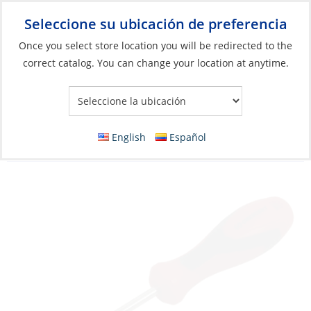
Seleccione su ubicación de preferencia
Your Store:
Once you select store location you will be redirected to the
correct catalog. You can change your location at anytime.
Catálogo
»
Construcción y mantenimiento de barcos
»
Herramientas
»
Herramientas manuales y accesorios
Screwdriver, Phillips #2 x 1.25″ Short
English
Español
Crescent