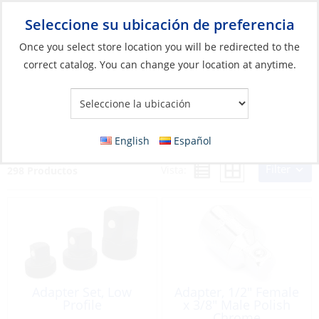
Seleccione su ubicación de preferencia
Your Store:
Once you select store location you will be redirected to the
correct catalog. You can change your location at anytime.
Catálogo
»
Construcción y mantenimiento de barcos
»
Herramientas
»
Herramientas manuales y accesorios
Herramientas manuales y accesorios
English
Español
Filter
Vista:
298 Productos
Adapter Set, Low
Adapter, 1/2″ Female
Profile
x 3/8″ Male Polish
Chrome