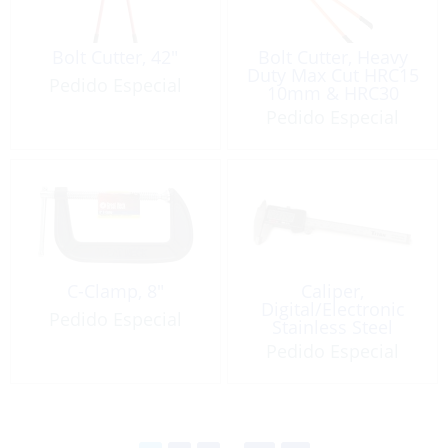
Bolt Cutter, 42″
Bolt Cutter, Heavy
Duty Max Cut HRC15
Pedido Especial
10mm & HRC30
8mm Length: 24″
Pedido Especial
C-Clamp, 8″
Caliper,
Digital/Electronic
Pedido Especial
Stainless Steel
Pedido Especial