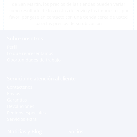
de San Martín, los precios de las tiendas pueden variar
como resultado de los costos de envío y los impuestos, por
favor, póngase en contacto con una tienda cerca de usted
para los precios de su ubicación
Sobre nosotros
Perfil
Lo que representamos
Oportunidades de trabajo
Servicio de atención al cliente
Contáctenos
Envíos
Garantías
Devoluciones
Pedidos especiales
Servicios extra
Noticias y Blog
Socios