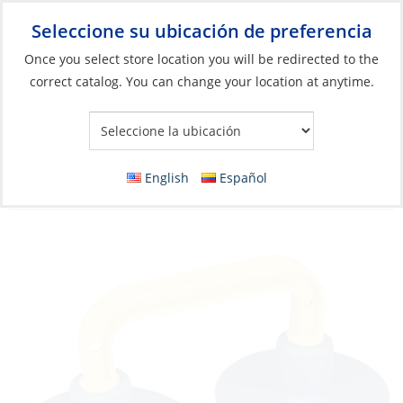
Seleccione su ubicación de preferencia
Your Store:
Once you select store location you will be redirected to the
correct catalog. You can change your location at anytime.
Catálogo
»
Construcción y mantenimiento de barcos
»
Herramientas
»
Herramientas manuales y accesorios
Handle, Suction Cups Handle Holographic
English
Español
Tite