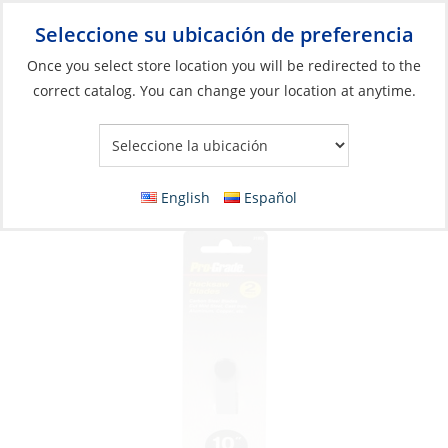
Seleccione su ubicación de preferencia
Your Store:
Once you select store location you will be redirected to the
correct catalog. You can change your location at anytime.
Catálogo
»
Construcción y mantenimiento de barcos
»
Herramientas
»
Herramientas manuales y accesorios
Hacksaw Blade, 10″ 18 TPI 2Pc
English
Español