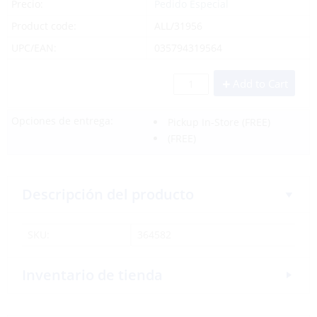
Precio:
Pedido Especial
Product code:
ALL/31956
UPC/EAN:
035794319564
Add to Cart
Opciones de entrega:
Pickup In-Store
(FREE)
(FREE)
Descripción del producto
SKU:
364582
Inventario de tienda