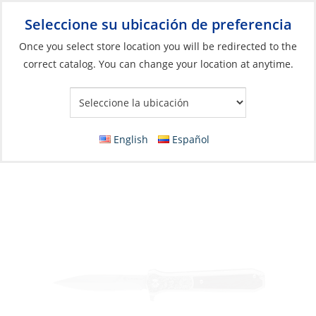
Seleccione su ubicación de preferencia
Your Store:
Once you select store location you will be redirected to the
correct catalog. You can change your location at anytime.
Catálogo
»
Construcción y mantenimiento de barcos
»
Herramientas
»
Herramientas de bolsillo
Knife, 3.5″ Assisted Spring Folding
English
Español