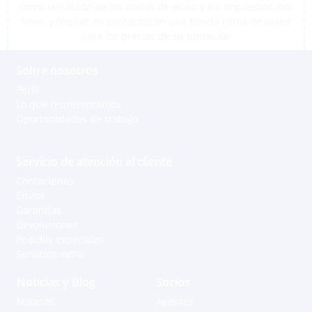
como resultado de los costos de envío y los impuestos, por
favor, póngase en contacto con una tienda cerca de usted
para los precios de su ubicación
Sobre nosotros
Perfil
Lo que representamos
Oportunidades de trabajo
Servicio de atención al cliente
Contáctenos
Envíos
Garantías
Devoluciones
Pedidos especiales
Servicios extra
Noticias y Blog
Socios
Noticias
Agentes