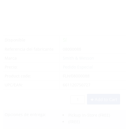
Sí
Disponible
Referencia del fabricante
08000088
Marca
Smith & Wesson
Precio:
Pedido Especial
Product code:
FLH/08000088
UPC/EAN:
661120750727
Add to Cart
Opciones de entrega:
Pickup In-Store
(FREE)
(FREE)