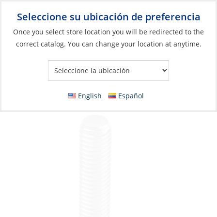
Seleccione su ubicación de preferencia
Your Store:
Once you select store location you will be redirected to the
correct catalog. You can change your location at anytime.
Catálogo
»
Construcción y mantenimiento de barcos
»
Elementos de fijación
»
Perno métrico
Hex Head Bolt, Stainless Steel A2 M16 x 75
English
Español