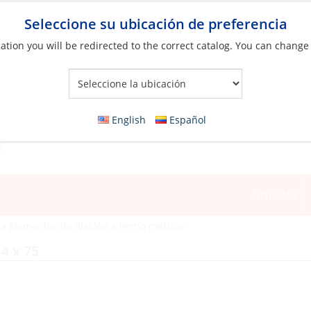
Seleccione su ubicación de preferencia
ation you will be redirected to the correct catalog. You can change
Your Store:
English
Español
NOTICIAS
»
Elementos de fijación
»
Perno métrico
4 x 75