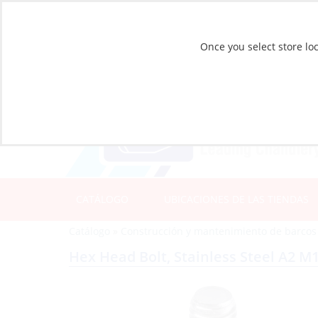
Once you select store loc
CATÁLOGO
UBICACIONES DE LAS TIENDAS
Catálogo
»
Construcción y mantenimiento de barcos
Hex Head Bolt, Stainless Steel A2 M1