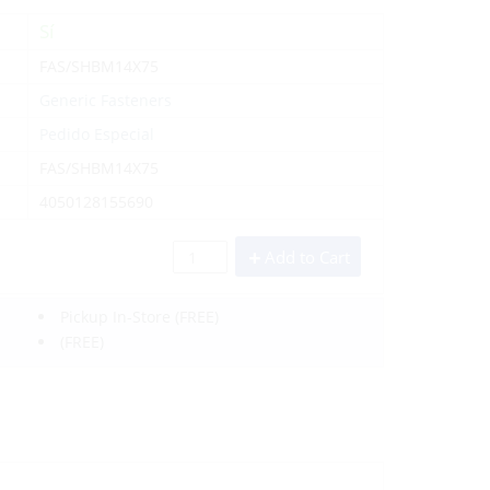
Sí
FAS/SHBM14X75
Generic Fasteners
Pedido Especial
FAS/SHBM14X75
4050128155690
Add to Cart
Pickup In-Store
(FREE)
(FREE)