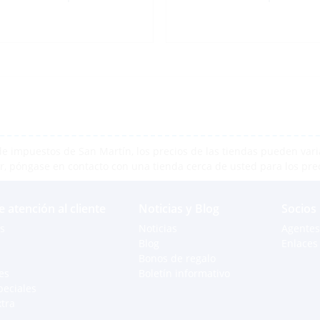
e impuestos de San Martín, los precios de las tiendas pueden varia
r, póngase en contacto con una tienda cerca de usted para los pre
e atención al cliente
Noticias y Blog
Socios
s
Noticias
Agentes
Blog
Enlaces 
Bonos de regalo
es
Boletín informativo
peciales
xtra