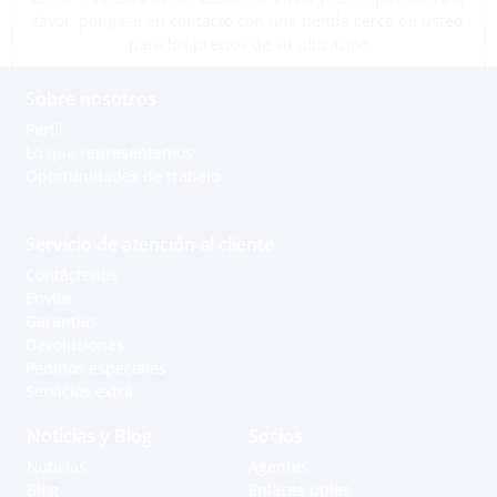
favor, póngase en contacto con una tienda cerca de usted
para los precios de su ubicación
Sobre nosotros
Perfil
Lo que representamos
Oportunidades de trabajo
Servicio de atención al cliente
Contáctenos
Envíos
Garantías
Devoluciones
Pedidos especiales
Servicios extra
Noticias y Blog
Socios
Noticias
Agentes
Blog
Enlaces útiles