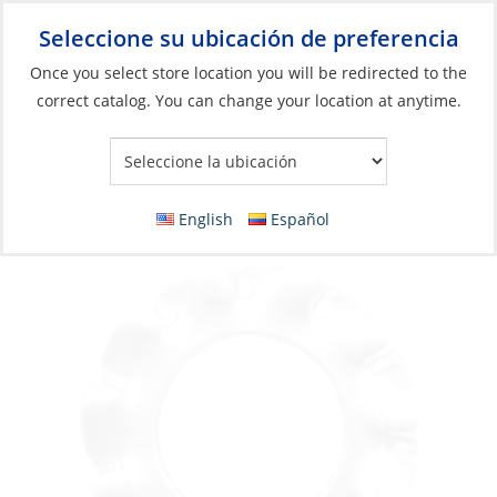
Seleccione su ubicación de preferencia
Your Store:
Once you select store location you will be redirected to the
correct catalog. You can change your location at anytime.
Catálogo
»
Construcción y mantenimiento de barcos
»
Elementos de fijación
»
Arandelas para tornillos métricos
Washer, Stainless Steel Star Lock 03mm
English
Español