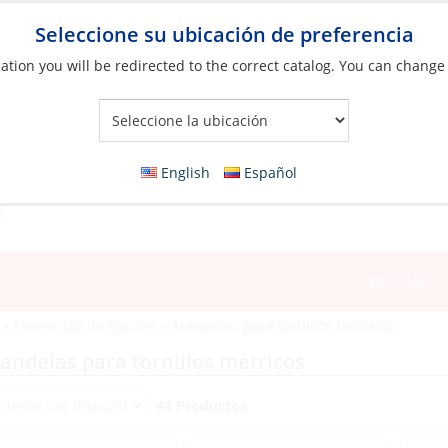
Seleccione su ubicación de preferencia
ation you will be redirected to the correct catalog. You can change
Your Store:
English
Español
NOTICIAS
»
Elementos de fijación
»
Arandelas para tornillos métricos
andelas para tornillos métricos
44 Productos