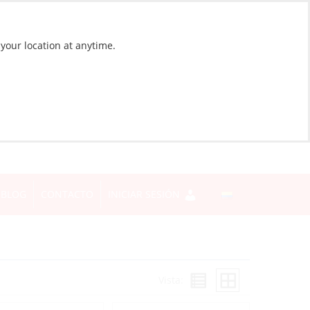
 your location at anytime.
BLOG
CONTACTO
INICIAR SESIÓN
Vista: