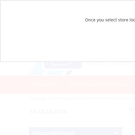
Once you select store loc
CATÁLOGO
UBICACIONES DE LAS TIENDAS
Catálogo
»
Construcción y mantenimiento de barcos
Ar
FILTRAR POR
Disponibilidad