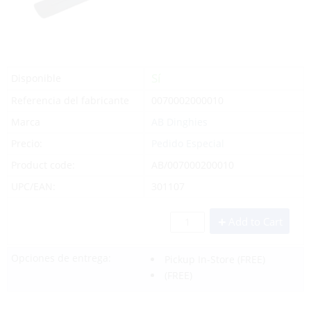
Sí
Disponible
Referencia del fabricante
0070002000010
Marca
AB Dinghies
Precio:
Pedido Especial
Product code:
AB/007000200010
UPC/EAN:
301107
Add to Cart
Opciones de entrega:
Pickup In-Store
(FREE)
(FREE)