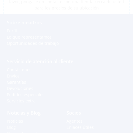
favor, póngase en contacto con una tienda cerca de usted
para los precios de su ubicación
Sobre nosotros
Perfil
Lo que representamos
Oportunidades de trabajo
Servicio de atención al cliente
Contáctenos
Envíos
Garantías
Devoluciones
Pedidos especiales
Servicios extra
Noticias y Blog
Socios
Noticias
Agentes
Blog
Enlaces útiles