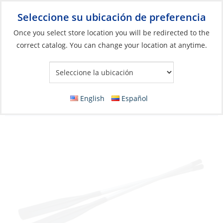
Seleccione su ubicación de preferencia
Your Store:
Once you select store location you will be redirected to the
correct catalog. You can change your location at anytime.
Catálogo
»
Barcos y deportes acuáticos
»
Piezas y accesorios
para dinghies
»
Piezas y accesorios para inflables
Paddle, Clip Single Blade Fix-Length with
English
Español
out Collar /EA