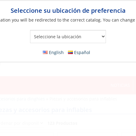
Seleccione su ubicación de preferencia
ation you will be redirected to the correct catalog. You can change
Your Store:
English
Español
NOTICIAS
cesorios para dinghies
»
Piezas y accesorios para inflables
ezas y accesorios para inflables
123 Productos