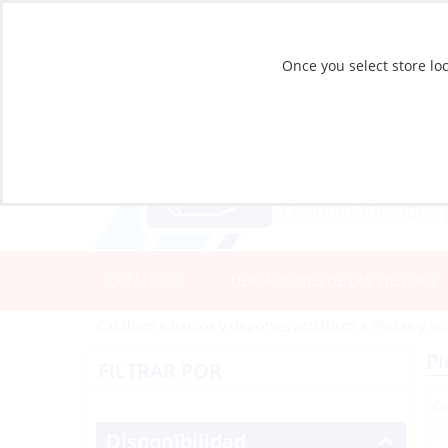
Once you select store loc
CATÁLOGO
UBICACIONES DE LAS TIENDAS
Catálogo
»
Barcos y deportes acuáticos
»
Piezas y ac
Pi
FILTRAR POR
Disponibilidad