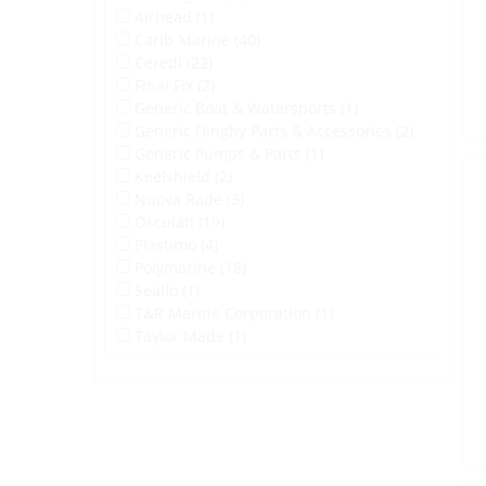
Airhead (1)
Carib Marine (40)
Ceredi (22)
Final Fix (2)
Generic Boat & Watersports (1)
Generic Dinghy Parts & Accessories (2)
Generic Pumps & Parts (1)
Keelshield (2)
Nuova Rade (3)
Osculati (19)
Plastimo (4)
Polymarine (18)
Seaflo (1)
T&R Marine Corporation (1)
Taylor Made (1)