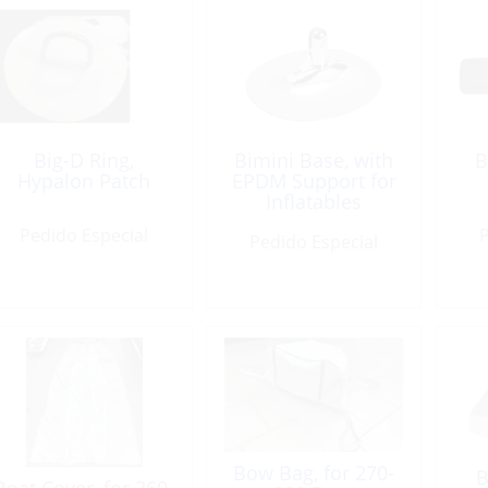
Big-D Ring,
Bimini Base, with
B
Hypalon Patch
EPDM Support for
Inflatables
Pedido Especial
P
Pedido Especial
Bow Bag, for 270-
B