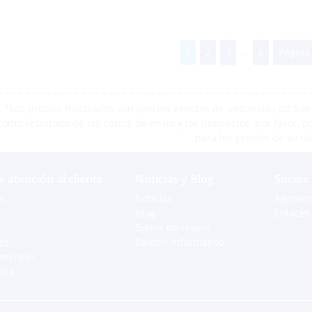
1
2
3
...
6
Página 
*Los precios mostrados son precios exentos de impuestos de San M
como resultado de los costos de envío y los impuestos, por favor, 
para los precios de su u
e atención al cliente
Noticias y Blog
Socios
s
Noticias
Agentes
Blog
Enlaces 
Bonos de regalo
es
Boletín informativo
peciales
xtra