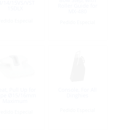
Bow Step, with
3/14/15VS/VST
Roller Guide for
15DLX
MX-480
edido Especial
Pedido Especial
eat, Pull Up for
Console, For All
ope Ø15/16mm
Dinghies
Maximum
Pedido Especial
edido Especial