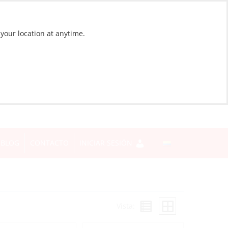
 your location at anytime.
BLOG
CONTACTO
INICIAR SESIÓN
Vista: