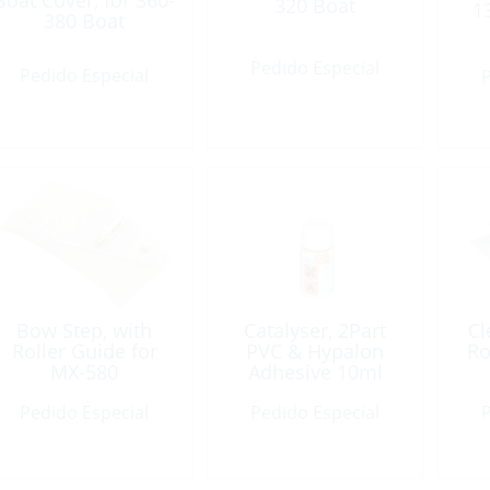
Boat Cover, for 360-
320 Boat
1
380 Boat
Pedido Especial
Pedido Especial
P
Bow Step, with
Catalyser, 2Part
Cl
Roller Guide for
PVC & Hypalon
R
MX-580
Adhesive 10ml
Pedido Especial
Pedido Especial
P