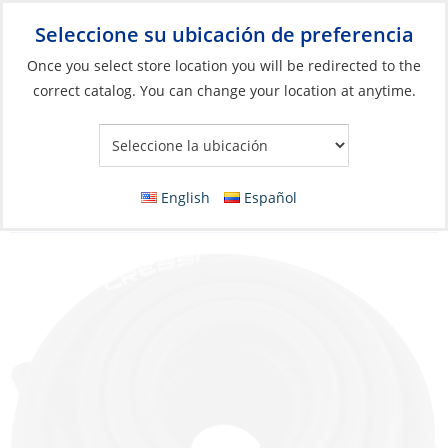
Seleccione su ubicación de preferencia
Your Store:
Once you select store location you will be redirected to the
correct catalog. You can change your location at anytime.
Catálogo
»
Barcos y deportes acuáticos
»
Natación, Buceo y
Snorkel
»
Buceo y snorkel
Rubber Band Tubing, Black Ø14mm-ØID 3.2
English
Español
per Foot