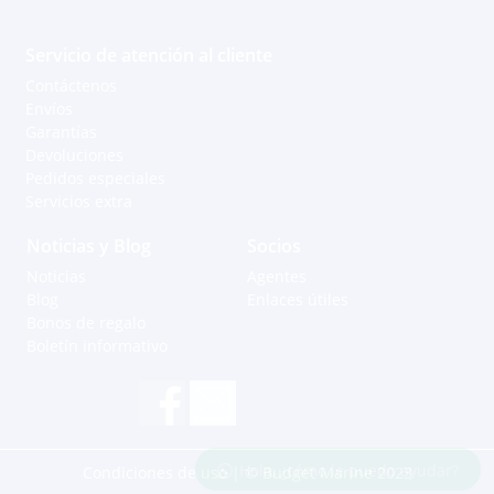
Servicio de atención al cliente
Contáctenos
Envíos
Garantías
Devoluciones
Pedidos especiales
Servicios extra
Noticias y Blog
Socios
Noticias
Agentes
Blog
Enlaces útiles
Bonos de regalo
Boletín informativo
Hola, ¿cómo le puedo ayudar?
Condiciones de uso
| © Budget Marine 2023