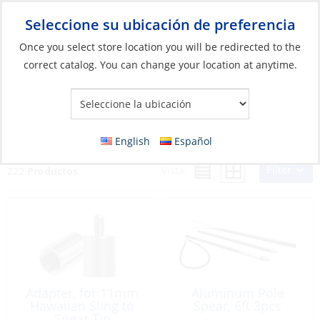
Seleccione su ubicación de preferencia
Your Store:
Once you select store location you will be redirected to the
correct catalog. You can change your location at anytime.
Catálogo
»
Barcos y deportes acuáticos
»
Natación, Buceo y
Snorkel
»
Buceo y snorkel
Buceo y snorkel
English
Español
Filter
Vista:
222 Productos
Adapter, for 11mm
Aluminum Pole
Hawaiian Sling to
Spear, 6ft 3pcs
Spear Tip