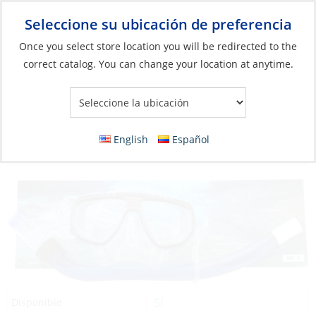
Seleccione su ubicación de preferencia
Your Store:
Once you select store location you will be redirected to the
correct catalog. You can change your location at anytime.
Catálogo
»
Barcos y deportes acuáticos
»
Natación, Buceo y
Snorkel
»
Buceo y snorkel
Mask/Snorkel Combination Adult
English
Español
Recreational
Sí
Disponible