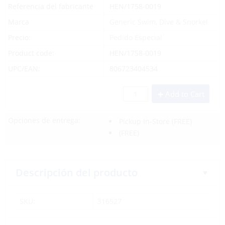
Referencia del fabricante
HEN/1758-0019
Marca
Generic Swim, Dive & Snorkel
Precio:
Pedido Especial
Product code:
HEN/1758-0019
UPC/EAN:
806723404534
Add to Cart
Opciones de entrega:
Pickup In-Store
(FREE)
(FREE)
Descripción del producto
SKU:
316527