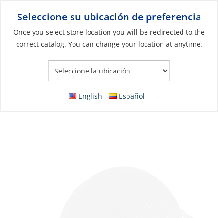
Seleccione su ubicación de preferencia
Your Store:
Once you select store location you will be redirected to the
correct catalog. You can change your location at anytime.
Catálogo
»
Artículos blandos y vida a bordo
»
Ropa y accesorios
»
Sombreros y tapas
Cap, Verso
English
Español