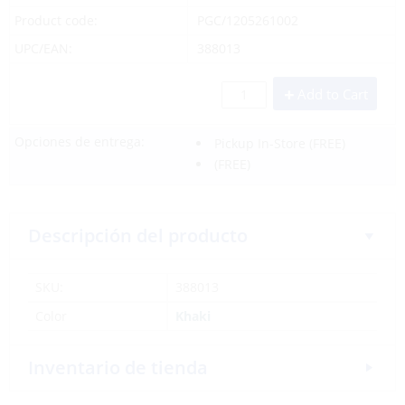
Product code:
PGC/1205261002
UPC/EAN:
388013
Add to Cart
Opciones de entrega:
Pickup In-Store
(FREE)
(FREE)
Descripción del producto
SKU:
388013
Color
Khaki
Inventario de tienda