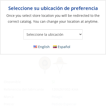
Seleccione su ubicación de preferencia
Your Store:
Once you select store location you will be redirected to the
correct catalog. You can change your location at anytime.
Catálogo
»
Artículos blandos y vida a bordo
»
Ropa y accesorios
»
Sombreros y tapas
Hat, Baja Straw Deluxe Khaki
English
Español
Sí
Disponible
Referencia del fabricante
1205261002-KHA
Marca
Pelagic
Precio:
Pedido Especial